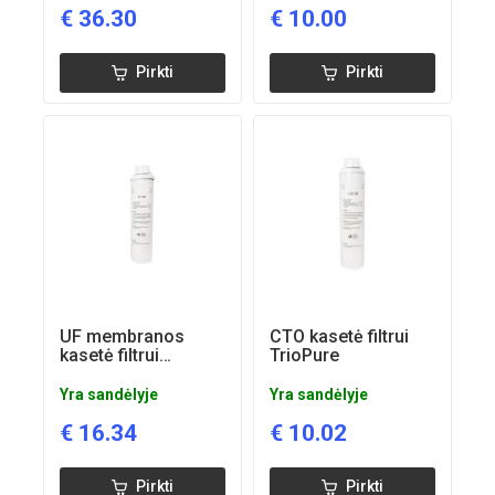
Išmatavimai: 24 x 10 x 34 cm
€
36.30
€
10.00
Elektros tiekimas: nereikalingas
Kanalizacijos prijungimas: nereikalingas
Pirkti
Pirkti
Rekomenduojamas kasečių keitimas: kas 6–12 mėnesių
(priklausomai nuo vandens kokybės ir naudojimo
intensyvumo)
UF membranos
CTO kasetė filtrui
kasetė filtrui
TrioPure
TrioPure
Yra sandėlyje
Yra sandėlyje
€
16.34
€
10.02
Pirkti
Pirkti