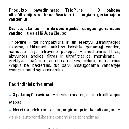
Produkto pavadinimas: TrioPure – 3 pakopų
ultrafiltracijos sistema švariam ir saugiam geriamajam
vandeniui
Švarus, skanus ir mikrobiologiškai saugus geriamasis
vanduo – tiesiai iš Jūsų čiaupo.
TrioPure
– tai kompaktiška ir itin efektyvi ultrafiltracijos
sistema, užtikrinanti aukštos kokybės geriamąjį vandenį
namuose. Trys filtravimo pakopos – mechaninis filtras,
aktyvintos anglies filtras ir ultrafiltracijos membrana –
efektyviai pašalina smulkias daleles, chlorą, nemalonius
kvapus bei bakterijas, tuo pačiu išsaugodama vandenyje
esančius naudingus mineralus.
Pagrindiniai privalumai:
3 pakopų filtravimas
– mechaninis, anglies ir ultrafiltracijos
etapas
Nereikia elektros ar prijungimo prie kanalizacijos
–
visiškai autonomiškas ir ekonomiškas sprendimas
Kompaktiški matmenys
– tik 24 x 10 x 34 cm, puikiai tinka