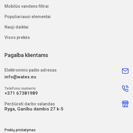
Mobilūs vandens filtrai
Populiariausi elementai
Nauji daiktai
Visos prekės
Pagalba klientams
Elektroninio pašto adresas
info@watex.eu
Telefono numeris
+371 67381989
Peržiūrėti darbo valandas
Ryga, Ganību dambis 27 k-5
Prekių pristatymas