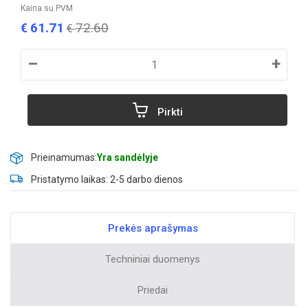
Kaina su PVM
61.71
72.60
€
€
–
+
Pirkti
Prieinamumas:
Yra sandėlyje
Pristatymo laikas: 2-5 darbo dienos
Prekės aprašymas
Techniniai duomenys
Priedai