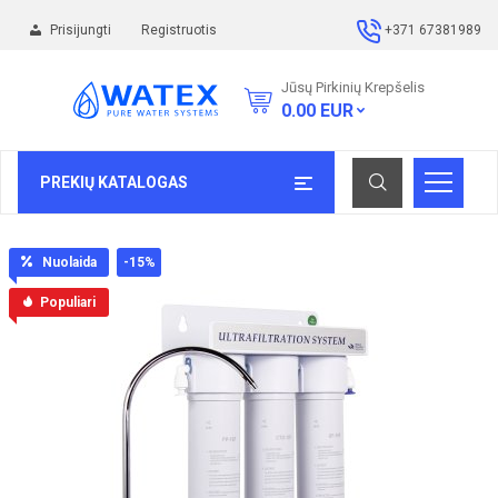
Prisijungti
Registruotis
+371 67381989
Jūsų Pirkinių Krepšelis
0.00
EUR
PREKIŲ KATALOGAS
Nuolaida
-15
%
Populiari