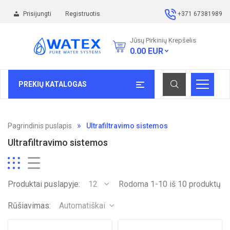
Prisijungti
Registruotis
+371 67381989
Jūsų Pirkinių Krepšelis
0.00
EUR
PREKIŲ KATALOGAS
Pagrindinis puslapis
Ultrafiltravimo sistemos
Ultrafiltravimo sistemos
Produktai puslapyje:
12
Rodoma 1-10 iš 10 produktų
Rūšiavimas:
Automatiškai