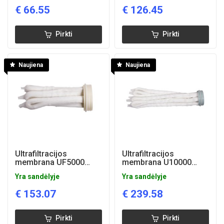
€
66.55
€
126.45
Pirkti
Pirkti
Naujiena
Naujiena
Ultrafiltracijos
Ultrafiltracijos
membrana UF5000
membrana U10000
(plaunama)
(plaunama)
Yra sandėlyje
Yra sandėlyje
€
153.07
€
239.58
Pirkti
Pirkti