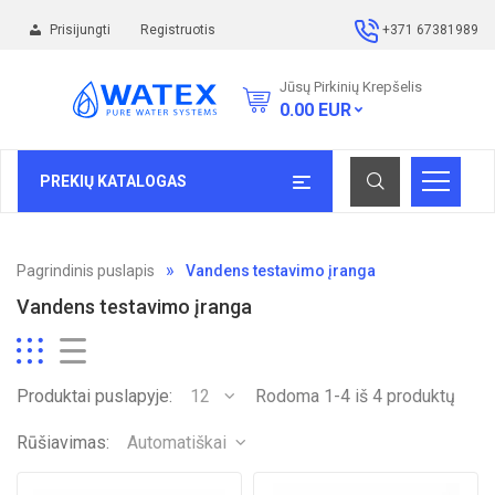
Prisijungti
Registruotis
+371 67381989
Jūsų Pirkinių Krepšelis
0.00
EUR
PREKIŲ KATALOGAS
Pagrindinis puslapis
Vandens testavimo įranga
Vandens testavimo įranga
Produktai puslapyje:
12
Rodoma 1-4 iš 4 produktų
Rūšiavimas:
Automatiškai