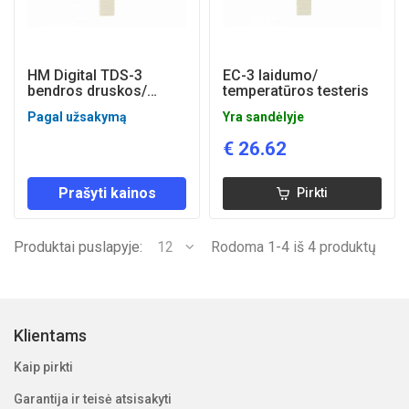
HM Digital TDS-3
EC-3 laidumo/
bendros druskos/
temperatūros testeris
temperatūros
Pagal užsakymą
Yra sandėlyje
matuoklis
€
26.62
Prašyti kainos
Pirkti
Produktai puslapyje:
12
Rodoma 1-4 iš 4 produktų
Klientams
Kaip pirkti
Garantija ir teisė atsisakyti