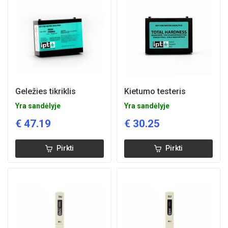
Geležies tikriklis
Kietumo testeris
Yra sandėlyje
Yra sandėlyje
€
47.19
€
30.25
Pirkti
Pirkti