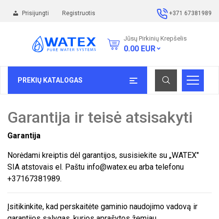
Prisijungti
Registruotis
+371 67381989
Jūsų Pirkinių Krepšelis
0.00
EUR
PREKIŲ KATALOGAS
Garantija ir teisė atsisakyti
Garantija
Norėdami kreiptis dėl garantijos, susisiekite su „WATEX"
SIA atstovais el. Paštu info@watex.eu arba telefonu
+37167381989.
Įsitikinkite, kad perskaitėte gaminio naudojimo vadovą ir
garantijos sąlygas, kurios aprašytos žemiau.