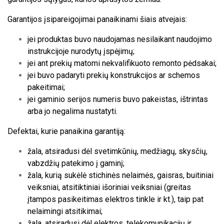
Garantijos įsipareigojimai panaikinami šiais atvejais:
jei produktas buvo naudojamas nesilaikant naudojimo
instrukcijoje nurodytų įspėjimų;
jei ant prekių matomi nekvalifikuoto remonto pėdsakai;
jei buvo padaryti prekių konstrukcijos ar schemos
pakeitimai;
jei gaminio serijos numeris buvo pakeistas, ištrintas
arba jo negalima nustatyti.
Defektai, kurie panaikina garantiją:
žala, atsiradusi dėl svetimkūnių, medžiagų, skysčių,
vabzdžių patekimo į gaminį;
žala, kurią sukėlė stichinės nelaimės, gaisras, buitiniai
veiksniai, atsitiktiniai išoriniai veiksniai (greitas
įtampos pasikeitimas elektros tinkle ir kt.), taip pat
nelaimingi atsitikimai;
žala, atsiradusi dėl elektros, telekomunikacijų ir