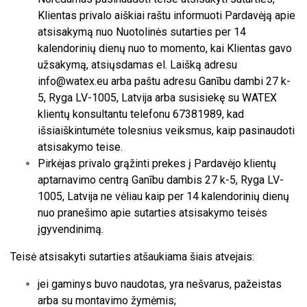
Klientas privalo aiškiai raštu informuoti Pardavėją apie
atsisakymą nuo Nuotolinės sutarties per 14
kalendorinių dienų nuo to momento, kai Klientas gavo
užsakymą, atsiųsdamas el. Laišką adresu
info@watex.eu arba paštu adresu Ganību dambi 27 k-
5, Ryga LV-1005, Latvija arba susisiekę su WATEX
klientų konsultantu telefonu 67381989, kad
išsiaiškintumėte tolesnius veiksmus, kaip pasinaudoti
atsisakymo teise.
Pirkėjas privalo grąžinti prekes į Pardavėjo klientų
aptarnavimo centrą Ganību dambis 27 k-5, Ryga LV-
1005, Latvija ne vėliau kaip per 14 kalendorinių dienų
nuo pranešimo apie sutarties atsisakymo teisės
įgyvendinimą.
Teisė atsisakyti sutarties atšaukiama šiais atvejais:
jei gaminys buvo naudotas, yra nešvarus, pažeistas
arba su montavimo žymėmis;