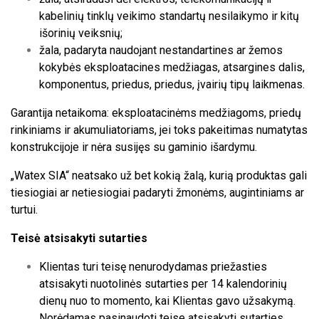
kabelinių tinklų veikimo standartų nesilaikymo ir kitų
išorinių veiksnių;
žala, padaryta naudojant nestandartines ar žemos
kokybės eksploatacines medžiagas, atsargines dalis,
komponentus, priedus, priedus, įvairių tipų laikmenas.
Garantija netaikoma: eksploatacinėms medžiagoms, priedų
rinkiniams ir akumuliatoriams, jei toks pakeitimas numatytas
konstrukcijoje ir nėra susijęs su gaminio išardymu.
„Watex SIA“ neatsako už bet kokią žalą, kurią produktas gali
tiesiogiai ar netiesiogiai padaryti žmonėms, augintiniams ar
turtui.
Teisė atsisakyti sutarties
Klientas turi teisę nenurodydamas priežasties
atsisakyti nuotolinės sutarties per 14 kalendorinių
dienų nuo to momento, kai Klientas gavo užsakymą.
Norėdamas pasinaudoti teise atsisakyti sutarties,