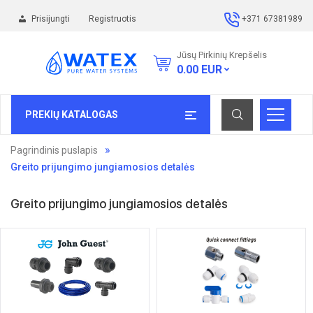
Prisijungti
Registruotis
+371 67381989
Jūsų Pirkinių Krepšelis
0.00
EUR
PREKIŲ KATALOGAS
Pagrindinis puslapis
Greito prijungimo jungiamosios detalės
Greito prijungimo jungiamosios detalės