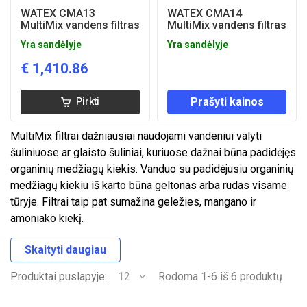
WATEX CMA13
WATEX CMA14
MultiMix vandens filtras
MultiMix vandens filtras
Yra sandėlyje
Yra sandėlyje
€
1,410.86
Prašyti kainos
Pirkti
MultiMix filtrai dažniausiai naudojami vandeniui valyti
šuliniuose ar glaisto šuliniai, kuriuose dažnai būna padidėjęs
organinių medžiagų kiekis. Vanduo su padidėjusiu organinių
medžiagų kiekiu iš karto būna geltonas arba rudas visame
tūryje. Filtrai taip pat sumažina geležies, mangano ir
amoniako kiekį.
Skaityti daugiau
Produktai puslapyje:
12
Rodoma 1-6 iš 6 produktų