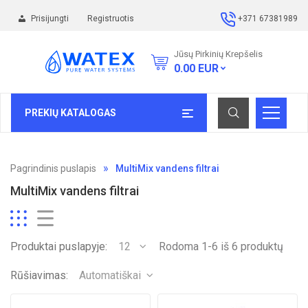
Prisijungti
Registruotis
+371 67381989
Jūsų Pirkinių Krepšelis
0.00
EUR
PREKIŲ KATALOGAS
Pagrindinis puslapis
MultiMix vandens filtrai
MultiMix vandens filtrai
Produktai puslapyje:
12
Rodoma 1-6 iš 6 produktų
Rūšiavimas:
Automatiškai