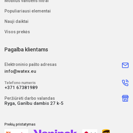
Mobilūs vandens filtrai
Populiariausi elementai
Nauji daiktai
Visos prekės
Pagalba klientams
Elektroninio pašto adresas
info@watex.eu
Telefono numeris
+371 67381989
Peržiūrėti darbo valandas
Ryga, Ganību dambis 27 k-5
Prekių pristatymas