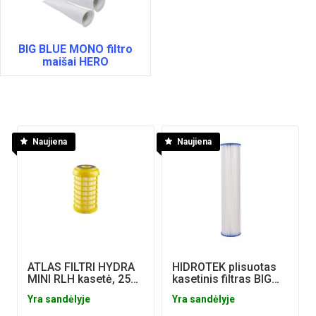
BIG BLUE MONO filtro
maišai HERO
Naujiena
Naujiena
ATLAS FILTRI HYDRA
HIDROTEK plisuotas
MINI RLH kasetė, 25
kasetinis filtras BIG
mikronų
BLUE 20" 20 mikronų
Yra sandėlyje
Yra sandėlyje