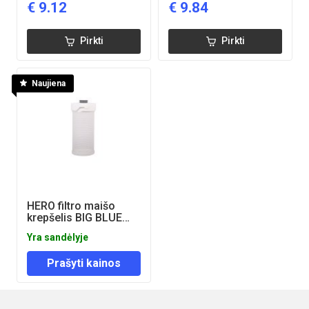
€
9.12
€
9.84
Pirkti
Pirkti
Naujiena
HERO filtro maišo
krepšelis BIG BLUE
MONO 10" filtro
Yra sandėlyje
korpusui
Prašyti kainos