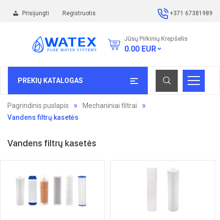
Prisijungti
Registruotis
+371 67381989
Jūsų Pirkinių Krepšelis
0.00
EUR
PREKIŲ KATALOGAS
Pagrindinis puslapis
Mechaniniai filtrai
Vandens filtrų kasetės
Vandens filtrų kasetės