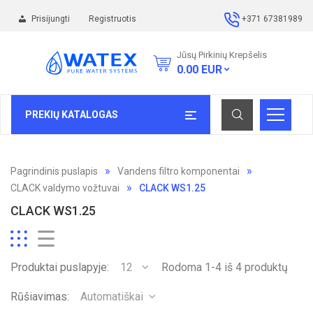
Prisijungti
Registruotis
+371 67381989
Jūsų Pirkinių Krepšelis
0.00
EUR
PREKIŲ KATALOGAS
Pagrindinis puslapis
Vandens filtro komponentai
CLACK valdymo vožtuvai
CLACK WS1.25
CLACK WS1.25
Produktai puslapyje:
12
Rodoma 1-4 iš 4 produktų
Rūšiavimas:
Automatiškai