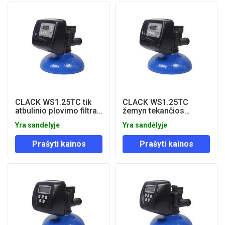
CLACK WS1.25TC tik
CLACK WS1.25TC
atbulinio plovimo filtras
žemyn tekančios
(tik laikmačio valdymo
regeneracijos vožtuvai
Yra sandėlyje
Yra sandėlyje
vožtuvas)
(tik laikmačio
valdymas)
Prašyti kainos
Prašyti kainos