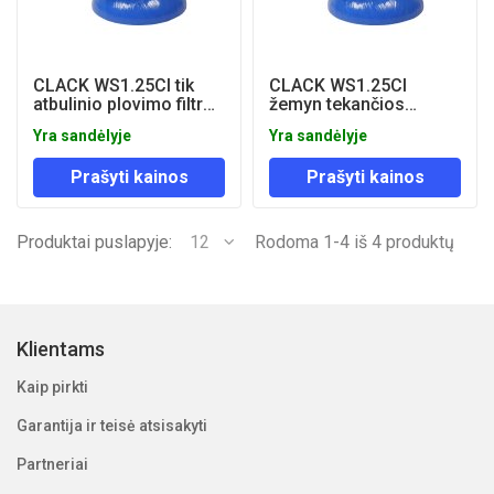
CLACK WS1.25CI tik
CLACK WS1.25CI
atbulinio plovimo filtro
žemyn tekančios
valdymo vožtuvas (be
regeneracijos
Yra sandėlyje
Yra sandėlyje
skaitiklio)
skaitikliniai valdymo
vožtuvai
Prašyti kainos
Prašyti kainos
Produktai puslapyje:
12
Rodoma 1-4 iš 4 produktų
Klientams
Kaip pirkti
Garantija ir teisė atsisakyti
Partneriai