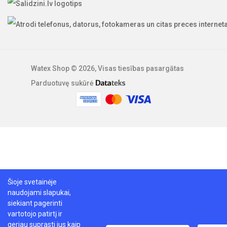
Watex Shop © 2026, Visas tiesības pasargātas
Parduotuvę sukūrė
Šioje svetainėje
naudojami slapukai,
siekiant pagerinti
vartotojo patirtį ir
geriau suprasti jus kaip