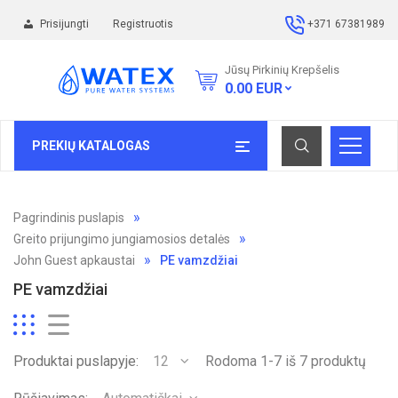
Prisijungti
Registruotis
+371 67381989
Jūsų Pirkinių Krepšelis
0.00
EUR
PREKIŲ KATALOGAS
Pagrindinis puslapis
Greito prijungimo jungiamosios detalės
John Guest apkaustai
PE vamzdžiai
PE vamzdžiai
Produktai puslapyje:
12
Rodoma 1-7 iš 7 produktų