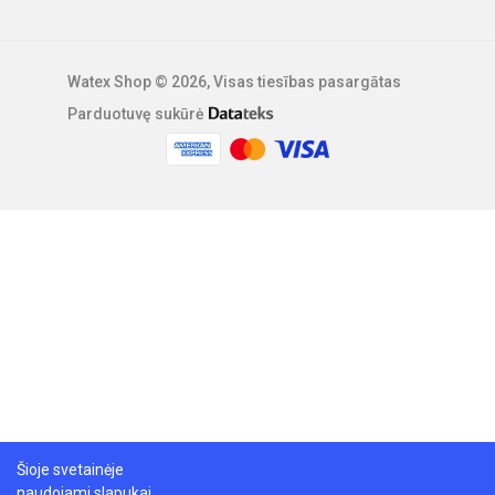
Watex Shop © 2026, Visas tiesības pasargātas
Parduotuvę sukūrė
Šioje svetainėje
naudojami slapukai,