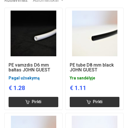
Rūšiavimas:
Automatiškai
PE vamzdis D6 mm
PE tube D8 mm black
baltas JOHN GUEST
JOHN GUEST
Pagal užsakymą
Yra sandėlyje
€
1.28
€
1.11
Pirkti
Pirkti