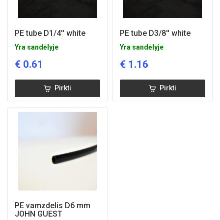
PE tube D1/4'' white
PE tube D3/8'' white
Yra sandėlyje
Yra sandėlyje
€
0.61
€
1.16
Pirkti
Pirkti
PE vamzdelis D6 mm
JOHN GUEST