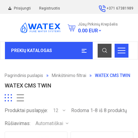
Prisijungti
Registruotis
+371 67381989
Jūsų Pirkinių Krepšelis
0.00
EUR
PREKIŲ KATALOGAS
Pagrindinis puslapis
Minkštinimo filtrai
WATEX CMS TWIN
WATEX CMS TWIN
Produktai puslapyje:
12
Rodoma 1-8 iš 8 produktų
Rūšiavimas:
Automatiškai