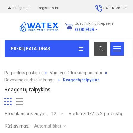
Prisijungti
Registruotis
+371 67381989
Jūsų Pirkinių Krepšelis
0.00
EUR
PREKIŲ KATALOGAS
Pagrindinis puslapis
Vandens filtro komponentai
Dozavimo siurbliai ir įranga
Reagentų talpyklos
Reagentų talpyklos
Produktai puslapyje:
12
Rodoma 1-2 iš 2 produktų
Rūšiavimas:
Automatiškai