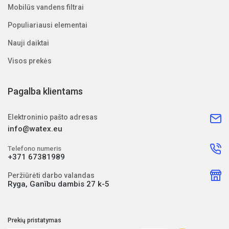
Mobilūs vandens filtrai
Populiariausi elementai
Nauji daiktai
Visos prekės
Pagalba klientams
Elektroninio pašto adresas
info@watex.eu
Telefono numeris
+371 67381989
Peržiūrėti darbo valandas
Ryga, Ganību dambis 27 k-5
Prekių pristatymas