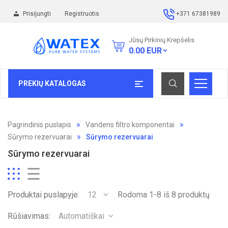
Prisijungti
Registruotis
+371 67381989
Jūsų Pirkinių Krepšelis
0.00
EUR
PREKIŲ KATALOGAS
Pagrindinis puslapis
Vandens filtro komponentai
Sūrymo rezervuarai
Sūrymo rezervuarai
Sūrymo rezervuarai
Produktai puslapyje:
12
Rodoma 1-8 iš 8 produktų
Rūšiavimas:
Automatiškai