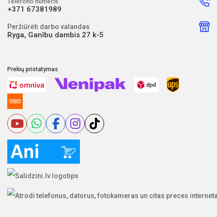
Telefono numeris
+371 67381989
Peržiūrėti darbo valandas
Ryga, Ganību dambis 27 k-5
Prekių pristatymas