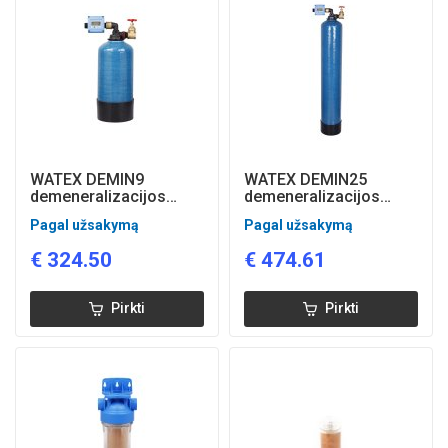
WATEX DEMIN9
WATEX DEMIN25
demeneralizacijos
demeneralizacijos
sistema su srauto ir
sistema su srauto ir
Pagal užsakymą
Pagal užsakymą
kokybės kontrole
kokybės kontrole
€
324.50
€
474.61
Pirkti
Pirkti