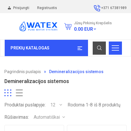
Prisijungti
Registruotis
+371 67381989
Jūsų Pirkinių Krepšelis
0.00
EUR
PREKIŲ KATALOGAS
Pagrindinis puslapis
Demineralizacijos sistemos
Demineralizacijos sistemos
Produktai puslapyje:
12
Rodoma 1-8 iš 8 produktų
Rūšiavimas:
Automatiškai