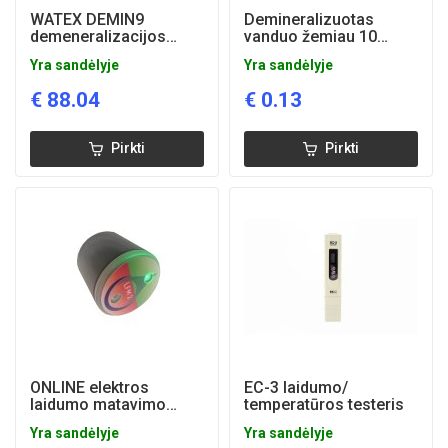
WATEX DEMIN9
Demineralizuotas
demeneralizacijos
vanduo žemiau 10
dervų maišas 9 l
mikroS/cm (šildymo
Yra sandėlyje
Yra sandėlyje
sistemoms)
€
88.04
€
0.13
Pirkti
Pirkti
ONLINE elektros
EC-3 laidumo/
laidumo matavimo
temperatūros testeris
prietaisas LFM-2 (10
Yra sandėlyje
Yra sandėlyje
microS/cm2)