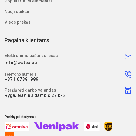
Populiariausi elementai
Nauji daiktai
Visos prekės
Pagalba klientams
Elektroninio pašto adresas
info@watex.eu
Telefono numeris
+371 67381989
Peržiūrėti darbo valandas
Ryga, Ganību dambis 27 k-5
Prekių pristatymas