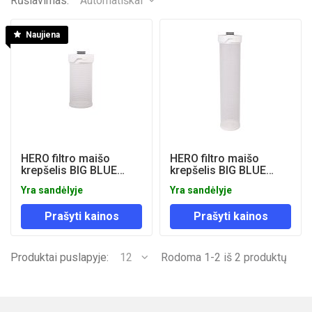
Rūšiavimas:
Automatiškai
Naujiena
HERO filtro maišo
HERO filtro maišo
krepšelis BIG BLUE
krepšelis BIG BLUE
MONO 10" filtro
MONO 20" filtro
Yra sandėlyje
Yra sandėlyje
korpusui
korpusui
Prašyti kainos
Prašyti kainos
Produktai puslapyje:
12
Rodoma 1-2 iš 2 produktų