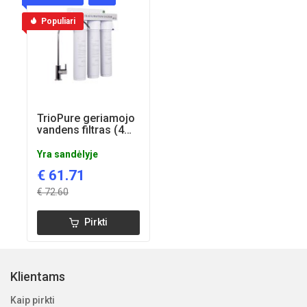
Populiari
TrioPure geriamojo
vandens filtras (4
liters/min)
Yra sandėlyje
€
61.71
€
72.60
Pirkti
Klientams
Kaip pirkti