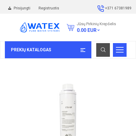
Prisijungti
Registruotis
+371 67381989
Jūsų Pirkinių Krepšelis
0.00
EUR
PREKIŲ KATALOGAS