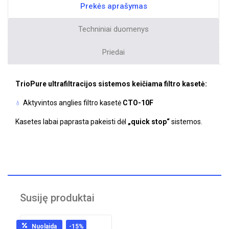
Prekės aprašymas
Techniniai duomenys
Priedai
TrioPure
ultrafiltracijos sistemos keičiama filtro kasetė:
Aktyvintos anglies filtro kasetė
CTO-10F
Kasetes labai paprasta pakeisti dėl
„quick stop“
sistemos.
Susiję produktai
Nuolaida
-15
%