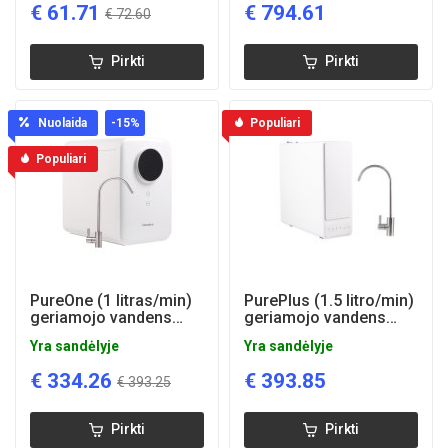
€
61.71
€
794.61
€
72.60
Pirkti
Pirkti
Nuolaida
-15
%
Populiari
Populiari
PureOne (1 litras/min)
PurePlus (1.5 litro/min)
geriamojo vandens
geriamojo vandens
atvirkštinio osmoso
atvirkštinio osmoso
Yra sandėlyje
Yra sandėlyje
sistema
sistema
€
334.26
€
393.85
€
393.25
Pirkti
Pirkti