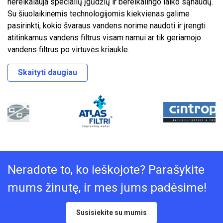
nereikalauja specialių įgūdžių ir bereikalingo laiko sąnaudų.
Su šiuolaikinėmis technologijomis kiekvienas galime
pasirinkti, kokio švaraus vandens norime naudoti ir įrengti
atitinkamus vandens filtrus visam namui ar tik geriamojo
vandens filtrus po virtuvės kriaukle.
Skaityti daugiau
Neradote to, ko ieškojote? Parašykite
mums žinutę, ir mes jums padėsime!
Susisiekite su mumis