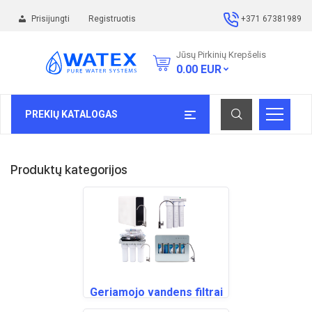
Prisijungti
Registruotis
+371 67381989
Jūsų Pirkinių Krepšelis
0.00
EUR
PREKIŲ KATALOGAS
Produktų kategorijos
Geriamojo vandens filtrai