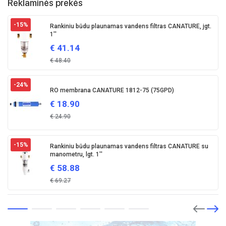
Reklaminės prekės
-15
%
Rankiniu būdu plaunamas vandens filtras CANATURE, jgt.
1''
€
41.14
€
48.40
-24
%
RO membrana CANATURE 1812-75 (75GPD)
€
18.90
€
24.90
-15
%
Rankiniu būdu plaunamas vandens filtras CANATURE su
manometru, lgt. 1''
€
58.88
€
69.27