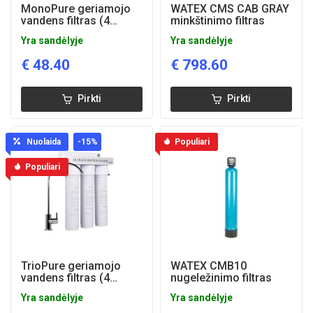
MonoPure geriamojo
WATEX CMS CAB GRAY
vandens filtras (4
minkštinimo filtras
liters/min)
Yra sandėlyje
Yra sandėlyje
€
48.40
€
798.60
Pirkti
Pirkti
Nuolaida
-15
%
Populiari
Populiari
TrioPure geriamojo
WATEX CMB10
vandens filtras (4
nugeležinimo filtras
liters/min)
Yra sandėlyje
Yra sandėlyje