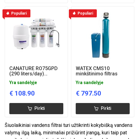
Populiari
Populiari
CANATURE RO75GPD
WATEX CMS10
(290 liters/day)
minkštinimo filtras
geriamojo vandens
Yra sandėlyje
Yra sandėlyje
filtras
€
108.90
€
797.50
Pirkti
Pirkti
Šiuolaikiniai vandens filtrai turi užtikrinti kokybišką vandens
valymą ilgą laiką, minimaliai prižiūrint įrangą, kuri taip pat