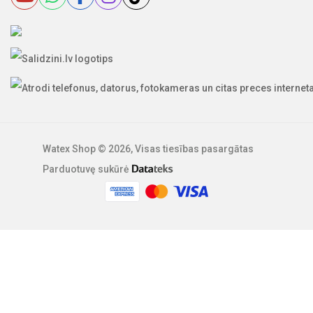
Standartinė filtro įvorė: 25 µ
Filtro plotas: 450 cm3
2 žingsnis - UV - Sterilizacija
Cintropur 2100 UV sterilizacija
Dėl savo paprastumo ir efektyvumo pastaraisiais metais
vandens sterilizavimas UV spinduliuote smarkiai išaugo.
253,7 nm UV spinduliuotė yra saulės spinduliuotės dalis ir yra
atkuriama dirbtinai. Taip gaunama UV spinduliuotė yra daug
stipresnė nei saulės šviesa, todėl tinka vandens sterilizavimui.
Watex Shop © 2026, Visas tiesības pasargātas
Šis konkretus dezinfekavimo būdas žinomas kaip legionelių,
Parduotuvę sukūrė
mikrobų, bakterijų, virusų ir pirmuonių sunaikinimo būdas,
nedarant neigiamo poveikio aplinkai.
Tai idealus būdas
pašalinti
mikroorganizmus iš
vandens ir taip padaryti jį
gertu bakteriologiniu
požiūriu. Taip apdorotas
vanduo negali būti
laikomas geriamojo
kokybe, nebent jo
cheminės savybės