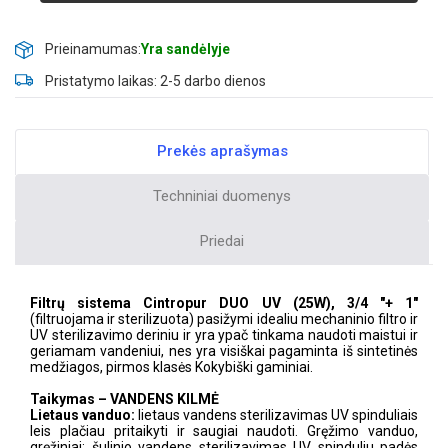
Prieinamumas:
Yra sandėlyje
Pristatymo laikas: 2-5 darbo dienos
Prekės aprašymas
Techniniai duomenys
Priedai
Filtrų sistema Cintropur DUO UV (25W), 3/4 "+ 1"
(filtruojama ir sterilizuota) pasižymi idealiu mechaninio filtro ir
UV sterilizavimo deriniu ir yra ypač tinkama naudoti maistui ir
geriamam vandeniui, nes yra visiškai pagaminta iš sintetinės
medžiagos, pirmos klasės Kokybiški gaminiai.
Taikymas – VANDENS KILMĖ
Lietaus vanduo:
lietaus vandens sterilizavimas UV spinduliais
leis plačiau pritaikyti ir saugiai naudoti. Gręžimo vanduo,
gręžiniai: šulinio vandens sterilizavimas UV spinduliu padės