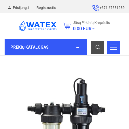
Prisijungti
Registruotis
+371 67381989
Jūsų Pirkinių Krepšelis
0.00
EUR
PREKIŲ KATALOGAS