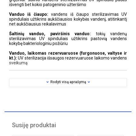
išvengti bet kokio patogeninio užteršimo
Vanduo iš čiaupo:
vandens iš čiaupo sterilizavimas UV
spinduliais užtikrins aukščiausios kokybės vandenį, atitinkantį
net aukščiausius reikalavimus
Šaltinių vanduo, paviršinis vanduo:
tokių vandenų
sterilizavimas UV spinduliais užtikrins pastovią vandens
kokybę bakteriologiniu požiūriu
Vanduo, laikomas rezervuaruose (furgonuose, valtyse ir
kt.):
UV sterilizacija išsaugos rezervuaruose laikomo vandens
sveikumą
1 žingsnis – filtravimas
Rodyti visą aprašymą
Namų ūkių, nekilnojamojo turto savininkų ir žemės ūkio
objektų sanitarinio vandens kontūrų apsauga filtruojant
vandenyje esančias skendinčias kietąsias medžiagas
(dirvožemį, smėlį, rūdžių daleles ir kt.).
CINTROPUR
centrifuga įeinantį
Susiję produktai
vandenį paverčia
sūkuriu ir išmeta
„sunkias“ daleles į