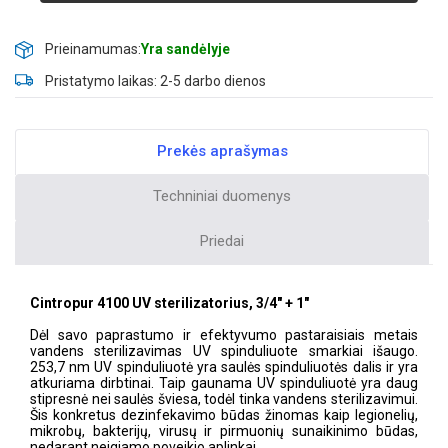
Prieinamumas:
Yra sandėlyje
Pristatymo laikas: 2-5 darbo dienos
Prekės aprašymas
Techniniai duomenys
Priedai
Cintropur 4100 UV sterilizatorius, 3/4" + 1"
Dėl savo paprastumo ir efektyvumo pastaraisiais metais
vandens sterilizavimas UV spinduliuote smarkiai išaugo.
253,7 nm UV spinduliuotė yra saulės spinduliuotės dalis ir yra
atkuriama dirbtinai. Taip gaunama UV spinduliuotė yra daug
stipresnė nei saulės šviesa, todėl tinka vandens sterilizavimui.
Šis konkretus dezinfekavimo būdas žinomas kaip legionelių,
mikrobų, bakterijų, virusų ir pirmuonių sunaikinimo būdas,
nedarant neigiamo poveikio aplinkai.