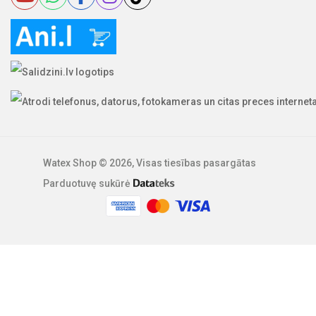
Paprasta naudoti
Naudojant prietaisą, skirtą lempai
pakeisti, UV lempą pasukti tik 5°
pakaks, kad būtų pašalinta UV lempa ir
pakeista nauja
Watex Shop © 2026, Visas tiesības pasargātas
Parduotuvę sukūrė
UV lempa (kartą per metus)
PHILIPS
(Eindhovenas – NL) ir
AIRWATEC
partnerystė