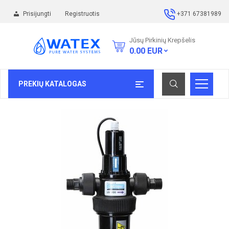
Prisijungti
Registruotis
+371 67381989
Jūsų Pirkinių Krepšelis
0.00
EUR
PREKIŲ KATALOGAS