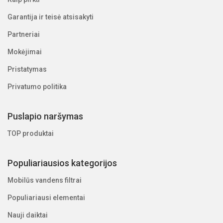
Vandenyje nėra nemalonaus skonio ar kvapo
Garantija ir teisė atsisakyti
Įrodytas veiksmingumas prieš mikroorganizmus, keliančius
Partneriai
pavojų žmonių sveikatai
Jokių toksiškų šalutinių produktų neatsiras
Mokėjimai
Sumažėjęs priežiūros poreikis
Pristatymas
CINTROPUR UV privalumai:
Privatumo politika
Kompaktiškesnis nei bet
Puslapio naršymas
kuris kitas UV prietaisas
TOP produktai
Integruotas srauto
reduktorius garantuoja
optimalų gydymą
Populiariausios kategorijos
Praktiška techninės
Mobilūs vandens filtrai
priežiūros lentelė, palengvinanti priežiūros procesą
Populiariausi elementai
Kiekvienas aukščiausios kokybės komponentas
Profesionali statyba
Nauji daiktai