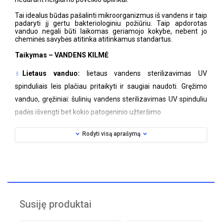
Tai idealus būdas pašalinti mikroorganizmus iš vandens ir taip
padaryti jį gertu bakteriologiniu požiūriu. Taip apdorotas
vanduo negali būti laikomas geriamojo kokybe, nebent jo
cheminės savybės atitinka atitinkamus standartus.
Taikymas – VANDENS KILMĖ
Lietaus vanduo:
lietaus vandens sterilizavimas UV
spinduliais leis plačiau pritaikyti ir saugiai naudoti. Gręžimo
vanduo, gręžiniai: šulinių vandens sterilizavimas UV spinduliu
padės išvengti bet kokio patogeninio užteršimo
Vanduo iš čiaupo:
vandens iš čiaupo sterilizavimas UV
Rodyti visą aprašymą
spinduliais užtikrins aukščiausios kokybės vandenį, atitinkantį
net aukščiausius reikalavimus
Šaltinio vanduo, paviršinis vanduo:
tokių vandenų
sterilizavimas UV spinduliais užtikrins pastovią vandens
kokybę bakteriologiniu požiūriu
Vanduo, laikomas rezervuaruose (furgonuose, valtyse
Susiję produktai
ir kt.):
UV sterilizacija išsaugos rezervuaruose laikomo