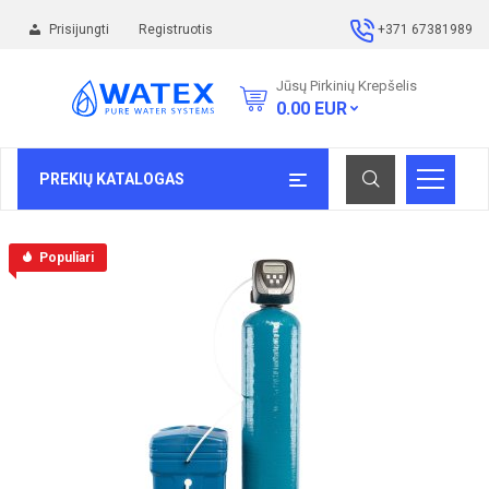
Prisijungti
Registruotis
+371 67381989
Jūsų Pirkinių Krepšelis
0.00
EUR
PREKIŲ KATALOGAS
Populiari