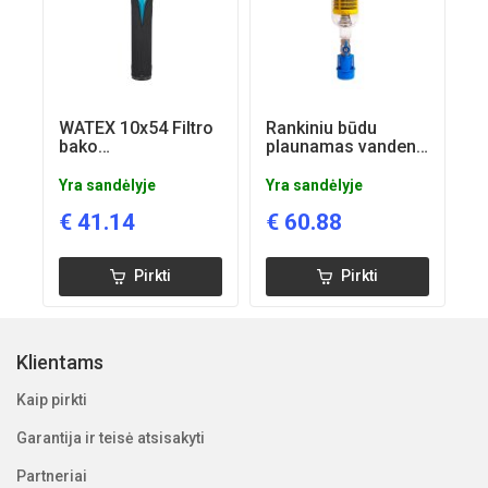
WATEX 10x54 Filtro
Rankiniu būdu
bako
plaunamas vandens
antikondensato
filtras ATLAS HYDRA
apvalkalas
RAH, jgt. 1''
Yra sandėlyje
Yra sandėlyje
€
41.14
€
60.88
Pirkti
Pirkti
Klientams
Kaip pirkti
Garantija ir teisė atsisakyti
Partneriai