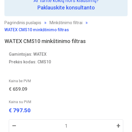
Ar turite kokių nors klausimų?
Paklauskite konsultanto
Pagrindinis puslapis
Minkštinimo filtrai
WATEX CMS10 minkštinimo filtras
WATEX CMS10 minkštinimo filtras
Gamintojas: WATEX
Prekės kodas: CMS10
Kaina be PVM
€
659.09
Kaina su PVM
797.50
€
–
+