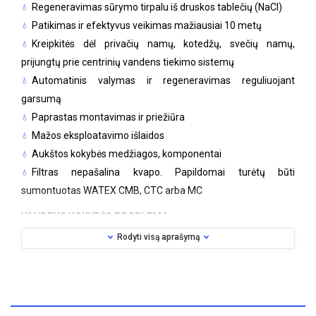
Regeneravimas sūrymo tirpalu iš druskos tablečių (NaCl)
Patikimas ir efektyvus veikimas mažiausiai 10 metų
Kreipkitės dėl privačių namų, kotedžų, svečių namų,
prijungtų prie centrinių vandens tiekimo sistemų
Automatinis valymas ir regeneravimas reguliuojant
garsumą
Paprastas montavimas ir priežiūra
Mažos eksploatavimo išlaidos
Aukštos kokybės medžiagos, komponentai
Filtras nepašalina kvapo. Papildomai turėtų būti
sumontuotas WATEX CMB, CTC arba MC
VANDENS KOKYBĖS PROBLEMA
Rodyti visą aprašymą
Vandens kietumas yra natūralių vandens savybių, susijusių su
kalcio ir magnio druskų koncentracija, visuma. Nors kietas
vanduo nekenkia žmonių sveikatai, jis gali kelti rimtą grėsmę
įvairiems prietaisams, tokiems kaip skalbimo mašinos,
boileriai, indaplovės ir vamzdžiai, dėl to vamzdynuose ir ypač
ant kaitinimo elementų susidaro kritulių. Naudojant tokį
vandenį skalbiniams reikia daugiau skalbimo priemonių.