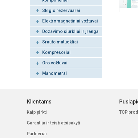
komponentai
Slėgio rezervuarai
Elektromagnetiniai vožtuvai
Dozavimo siurbliai ir įranga
Srauto matuokliai
Kompresoriai
Oro vožtuvai
Manometrai
Klientams
Puslap
Kaip pirkti
TOP prod
Garantija ir teisė atsisakyti
Partneriai