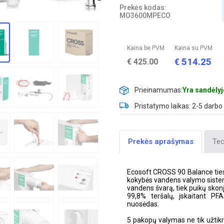
Prekės kodas:
MO3600MPECO
Kaina be PVM
Kaina su PVM
514.25
€
€
425.00
Prieinamumas:
Yra sandėlyj
Pristatymo laikas: 2-5 darbo
Prekės aprašymas
Tec
Ecosoft CROSS 90 Balance ties
kokybės vandens valymo sistema
vandens švarą, tiek puikų skonį
99,8% teršalų, įskaitant PFA
nuosėdas.
5 pakopų valymas ne tik užtikri