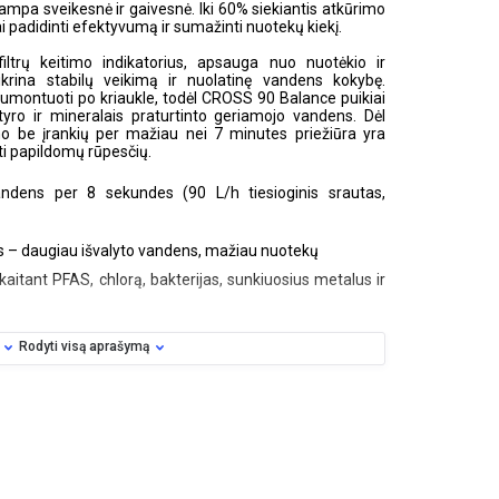
ė tampa sveikesnė ir gaivesnė. Iki 60% siekiantis atkūrimo
i padidinti efektyvumą ir sumažinti nuotekų kiekį.
ltrų keitimo indikatorius, apsauga nuo nuotėkio ir
krina stabilų veikimą ir nuolatinę vandens kokybę.
montuoti po kriaukle, todėl CROSS 90 Balance puikiai
yro ir mineralais praturtinto geriamojo vandens. Dėl
mo be įrankių per mažiau nei 7 minutes priežiūra yra
nti papildomų rūpesčių.
vandens per 8 sekundes (90 L/h tiesioginis srautas,
as – daugiau išvalyto vandens, mažiau nuotekų
skaitant PFAS, chlorą, bakterijas, sunkiuosius metalus ir
acija – pagerina skonį ir aprūpina organizmą naudingu
Rodyti visą aprašymą
orius ir apsauga nuo nuotėkio – išmanusis maišytuvas
eną
itimas – pakeitimas per mažiau nei 7 minutes be įrankių