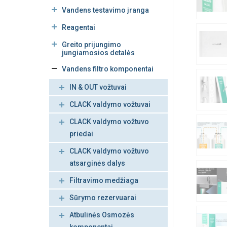
Vandens testavimo įranga
Reagentai
Greito prijungimo
jungiamosios detalės
Vandens filtro komponentai
IN & OUT vožtuvai
CLACK valdymo vožtuvai
CLACK valdymo vožtuvo
priedai
CLACK valdymo vožtuvo
atsarginės dalys
Filtravimo medžiaga
Sūrymo rezervuarai
Atbulinės Osmozės