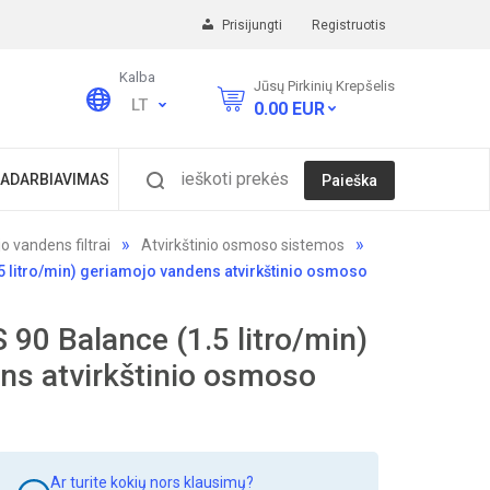
Prisijungti
Registruotis
Kalba
Jūsų Pirkinių Krepšelis
LT
0.00
EUR
ieškoti prekės
ADARBIAVIMAS
Paieška
o vandens filtrai
Atvirkštinio osmoso sistemos
 litro/min) geriamojo vandens atvirkštinio osmoso
0 Balance (1.5 litro/min)
ns atvirkštinio osmoso
Ar turite kokių nors klausimų?