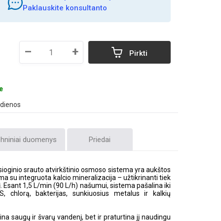
Paklauskite konsultanto
–
+
Pirkti
e
 dienos
hniniai duomenys
Priedai
ioginio srauto atvirkštinio osmoso sistema yra aukštos
 su integruota kalcio mineralizacija – užtikrinanti tiek
. Esant 1,5 L/min (90 L/h) našumui, sistema pašalina iki
S, chlorą, bakterijas, sunkiuosius metalus ir kalkių
na saugų ir švarų vandenį, bet ir praturtina jį naudingu