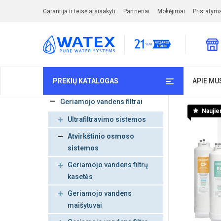
Garantija ir teisė atsisakyti
Partneriai
Mokėjimai
Pristatym
PREKIŲ KATALOGAS
APIE MU
Geriamojo vandens filtrai
Naujie
Ultrafiltravimo sistemos
Atvirkštinio osmoso
sistemos
Geriamojo vandens filtrų
kasetės
Geriamojo vandens
maišytuvai