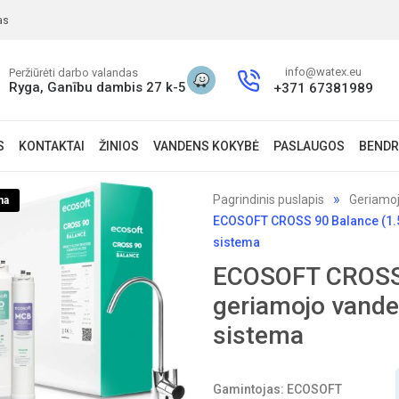
as
info@watex.eu
Peržiūrėti darbo valandas
Ryga, Ganību dambis 27 k-5
+371 67381989
S
KONTAKTAI
ŽINIOS
VANDENS KOKYBĖ
PASLAUGOS
BENDR
Pagrindinis puslapis
Geriamoj
na
ECOSOFT CROSS 90 Balance (1.5
sistema
ECOSOFT CROSS 9
geriamojo vande
sistema
Gamintojas: ECOSOFT