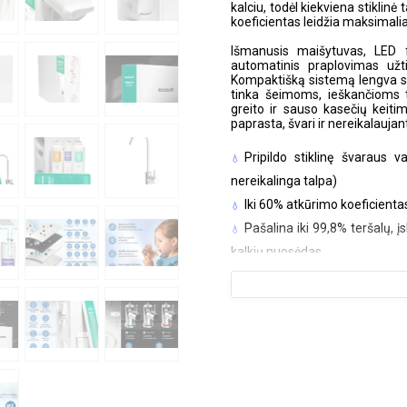
kalciu, todėl kiekviena stiklin
koeficientas leidžia maksimalia
Išmanusis maišytuvas, LED fi
automatinis praplovimas užti
Kompaktišką sistemą lengva su
tinka šeimoms, ieškančioms t
greito ir sauso kasečių keiti
paprasta, švari ir nereikalauja
Pripildo stiklinę švaraus 
nereikalinga talpa)
Iki 60% atkūrimo koeficient
Pašalina iki 99,8% teršalų, į
kalkių nuosėdas
Integruota kalcio mineraliz
kalciu
LED filtrų keitimo indikat
realiu laiku rodo sistemos būs
Greitas ir švarus kasečių ke
ir netvarkos