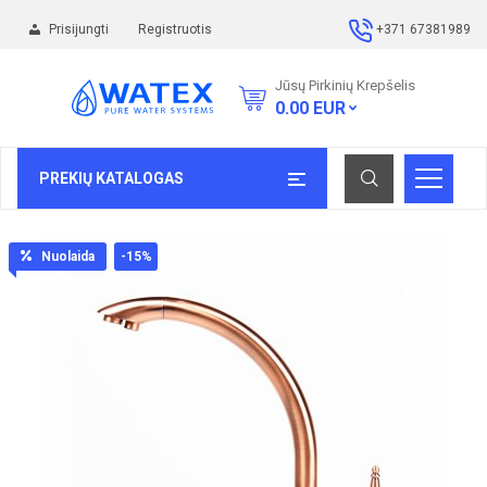
Prisijungti
Registruotis
+371 67381989
Jūsų Pirkinių Krepšelis
0.00
EUR
PREKIŲ KATALOGAS
Nuolaida
-15
%